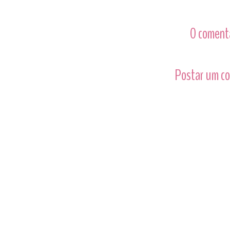
0 comentá
Postar um c