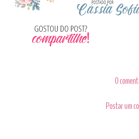
0 comentá
Postar um c