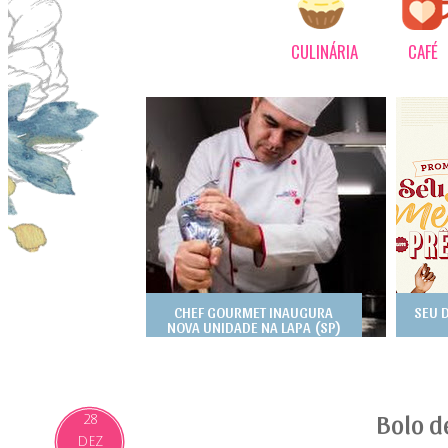
CULINÁRIA
CAFÉ
CHEF GOURMET INAUGURA
SEU 
NOVA UNIDADE NA LAPA (SP)
Bolo d
28
DEZ