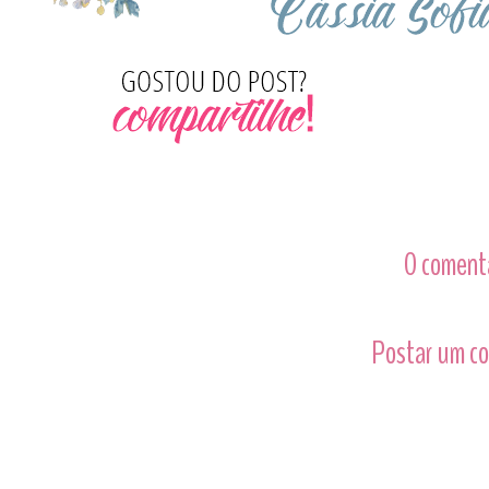
0 comentá
Postar um c