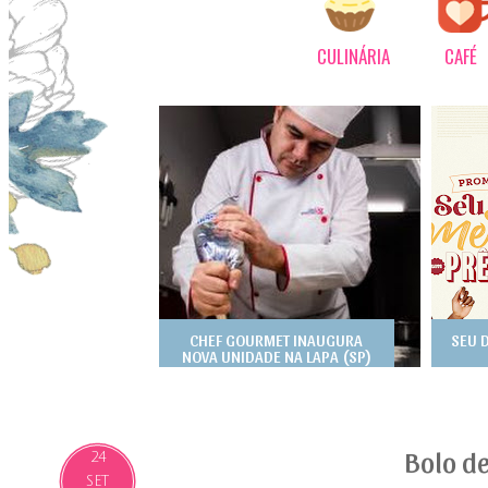
CULINÁRIA
CAFÉ
CHEF GOURMET INAUGURA
SEU 
NOVA UNIDADE NA LAPA (SP)
Bolo d
24
SET