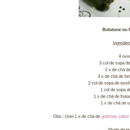
Bolotone ou 
Ingredien
4 ovo
3 col de sopa d
2 x de chá d
3 x de chá de far
2 col de sopa de essê
1 col de sopa d
1 x de chá de fruta
1 x de chá de 
Obs.: Usei 1 x de chá de
gotinhas sabor
Modo de pr