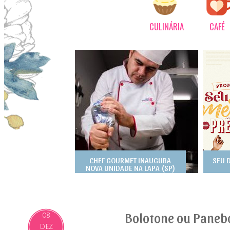
CULINÁRIA
CAFÉ
CHEF GOURMET INAUGURA
SEU 
NOVA UNIDADE NA LAPA (SP)
Bolotone ou Panebo
08
DEZ