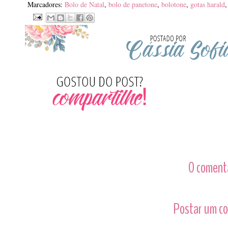
Marcadores:
Bolo de Natal
,
bolo de panetone
,
bolotone
,
gotas harald
0 comentá
Postar um c