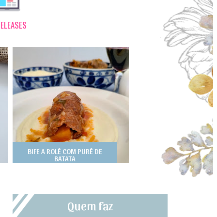
ELEASES
BIFE A ROLÊ COM PURÊ DE
BATATA
Quem faz