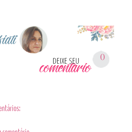
0
entários: