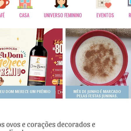
AFÉ
CASA
UNIVERSO FEMININO
EVENTOS
R
EU DOM MERECE UM PRÊMIO
MÊS DE JUNHO É MARCADO
PELAS FESTAS JUNINAS.
s ovos e corações decorados e