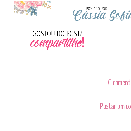
0 comentá
Postar um c