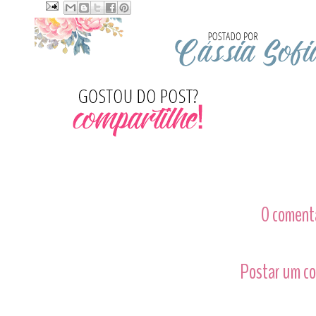
0 comentá
Postar um c