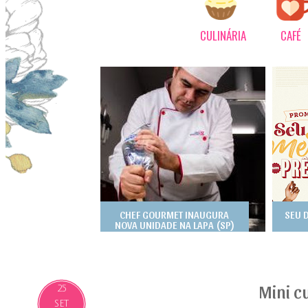
CULINÁRIA
CAFÉ
CHEF GOURMET INAUGURA
SEU 
NOVA UNIDADE NA LAPA (SP)
Mini c
25
SET