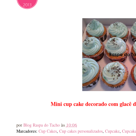
2013
Mini cup cake decorado com glacê de
às
10:06
por
Blog Raspa do Tacho
Marcadores:
Cup Cakes
,
Cup cakes personalizados
,
Cupcake
,
Cupcake