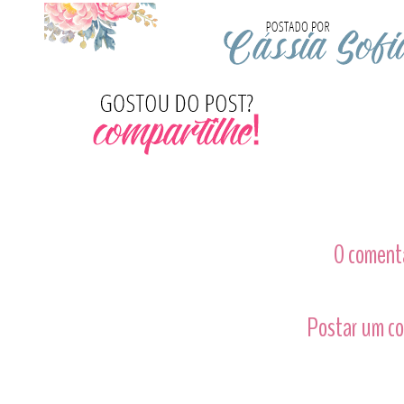
0 comentá
Postar um c