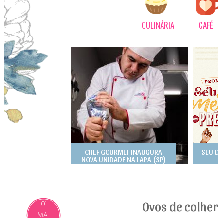
CULINÁRIA
CAFÉ
CHEF GOURMET INAUGURA
SEU 
NOVA UNIDADE NA LAPA (SP)
Ovos de colhe
01
MAI