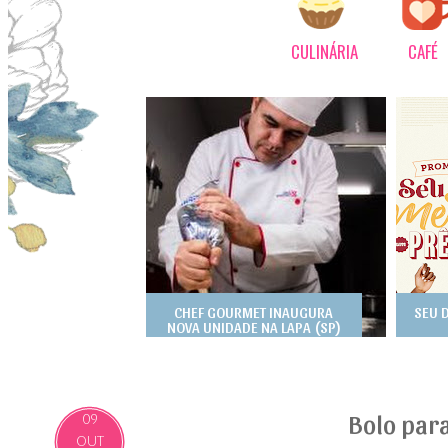
CULINÁRIA
CAFÉ
CHEF GOURMET INAUGURA
SEU 
NOVA UNIDADE NA LAPA (SP)
Bolo par
09
OUT