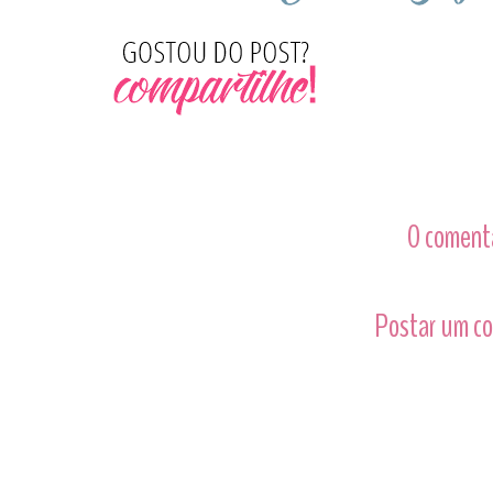
0 comentá
Postar um c