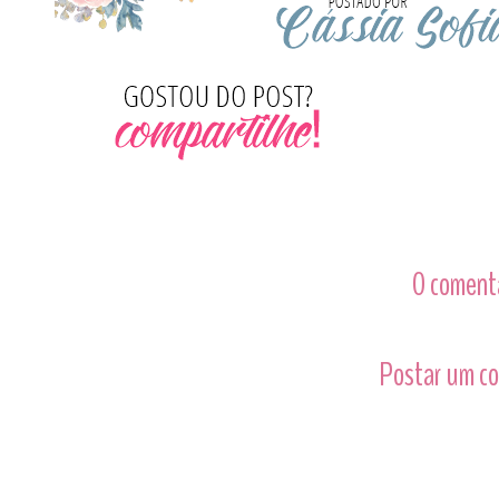
0 comentá
Postar um c