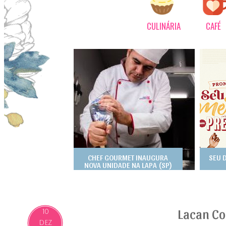
CULINÁRIA
CAFÉ
CHEF GOURMET INAUGURA
SEU 
NOVA UNIDADE NA LAPA (SP)
Lacan C
10
DEZ