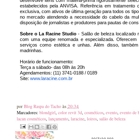
desenvolve itens com matéria-prima rigorosamente selec
estabelecidos pela ANVISA. Referência em tratamento co
exclusiva, com ativos de última geração para todos os tipo
no mercado atendendo a necessidade do cabelo da mulhe
disposição de jornalistas e produtores para pautas de cons
Sobre o La Racine Studio
 - Salão de beleza localizad
com uma equipe renomada e especializada. Oferecem cor
serviços como estética e unhas. Além disso, também
madrinhas. 
Horário de funcionamento:
Terça a sábado- das 08h às 20h
Agendamentos: (11) 3741-0188 / 0189
Site: 
www.laracine.com.br
às
20:34
por
Blog Raspa do Tacho
Marcadores:
blondgirl
,
color revit 3d
,
cosméticos
,
evento
,
evento de 
lacan cosméticos
,
lançamento
,
laracine
,
loiros
,
salão de beleza