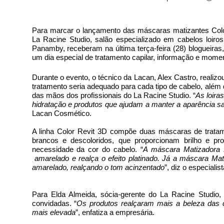
Para marcar o lançamento das máscaras matizantes Colo
La Racine Studio, 
salão especializado em cabelos loiros
Panamby, receberam na última terça-feira (28) blogueiras, 
um dia especial de tratamento capilar, informação e mome
Durante o evento, o técnico da Lacan, Alex Castro, realizo
tratamento seria adequado para cada tipo de cabelo, além
das mãos dos profissionais do La Racine Studio. “
As loira
hidratação e produtos que ajudam a manter a aparência s
Lacan Cosmético. 
A linha Color Revit 3D compõe duas máscaras de tratamen
brancos e descoloridos, que proporcionam brilho e p
necessidade da cor do cabelo. “
A máscara Matizadora P
 amarelado e realça o efeito platinado. Já a máscara Mati
amarelado, realçando o tom acinzentado
”, diz o especialist
Para Elda Almeida, sócia-gerente do La Racine Studio,
convidadas. “
Os produtos realçaram mais a beleza das c
mais elevada
”, enfatiza a empresária.