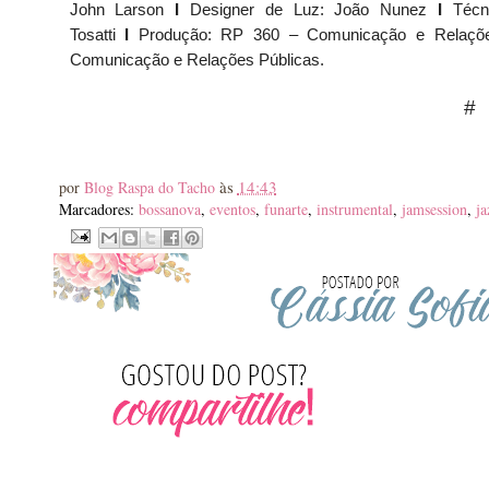
John Larson
I
Designer de Luz: João Nunez
I
Técn
Tosatti
I
Produção: RP 360 – Comunicação e Relaçõ
Comunicação e Relações Públicas.
#
às
14:43
por
Blog Raspa do Tacho
Marcadores:
bossanova
,
eventos
,
funarte
,
instrumental
,
jamsession
,
ja