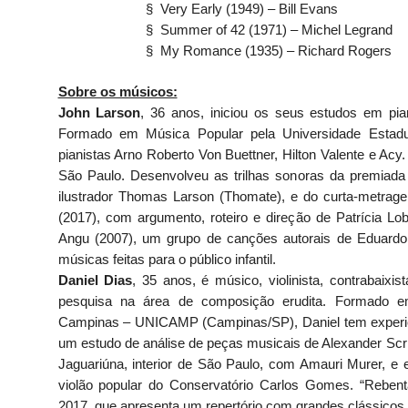
§ Very Early (1949) – Bill Evans
§ Summer of 42 (1971) – Michel Legrand
§ My Romance (1935) – Richard Rogers
Sobre os músicos:
John Larson
, 36 anos, iniciou os seus estudos em pia
Formado em Música Popular pela Universidade Estad
pianistas Arno Roberto Von Buettner, Hilton Valente e Acy
São Paulo. Desenvolveu as trilhas sonoras da premiada
ilustrador Thomas Larson (Thomate), e do curta-metra
(2017), com argumento, roteiro e direção de Patrícia L
Angu (2007), um grupo de canções autorais de Eduardo
músicas feitas para o público infantil.
Daniel Dias
, 35 anos, é músico, violinista, contrabaixi
pesquisa na área de composição erudita. Formado e
Campinas – UNICAMP (Campinas/SP), Daniel tem experiê
um estudo de análise de peças musicais de Alexander Scria
Jaguariúna, interior de São Paulo, com Amauri Murer, e
violão popular do Conservatório Carlos Gomes. “Rebent
2017,
que apresenta um repertório com grandes clássicos 