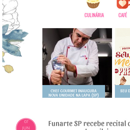
CULINÁRIA
CAFÉ
CHEF GOURMET INAUGURA
SEU 
NOVA UNIDADE NA LAPA (SP)
Funarte SP recebe recital
07
JUN