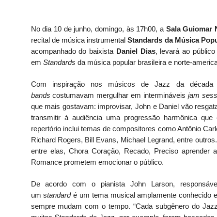
No dia 10 de junho, domingo, às 17h00, a
Sala Guiomar 
recital de música instrumental
Standards da Música Popu
acompanhado do baixista
Daniel Dias
,
levará
ao público
em
Standards
da música popular brasileira e norte-ameri
Com inspiração nos músicos de Jazz da década
bands
costumavam mergulhar em intermináveis
jam sess
que mais gostavam: improvisar, John e Daniel vão resgata
transmitir à audiência uma progressão harmônica q
repertório inclui temas de compositores como Antônio Car
Richard Rogers, Bill Evans, Michael Legrand, entre outro
entre elas, Chora Coração, Recado, Preciso aprender
Romance prometem emocionar o público.
De acordo com o pianista John Larson, responsável
um s
tandard
é um tema musical amplamente conhecido e nã
sempre mudam com o tempo. “Cada subgênero do Jazz