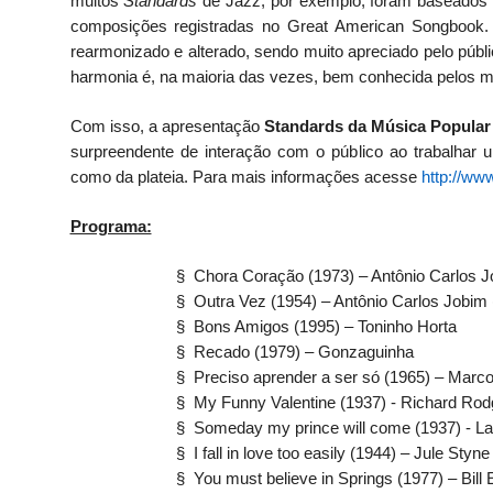
muitos
Standards
de Jazz, por exemplo, foram baseados 
composições registradas no Great American Songbook.
rearmonizado e alterado, sendo muito apreciado pelo públic
harmonia é, na maioria das vezes, bem conhecida pelos mús
Com isso, a apresentação
Standards da Música Popular
surpreendente de interação com o público ao trabalha
como da plateia. Para mais informações acesse
http://www
Programa:
§ Chora Coração (1973) – Antônio Carlos 
§ Outra Vez (1954) – Antônio Carlos Jobim
§ Bons Amigos (1995) – Toninho Horta
§ Recado (1979) – Gonzaguinha
§ Preciso aprender a ser só (1965) – Marco
§ My Funny Valentine (1937) - Richard Rod
§ Someday my prince will come (1937) -
La
§ I fall in love too easily (1944) – Jule St
§ You must believe in Springs (1977) – Bill