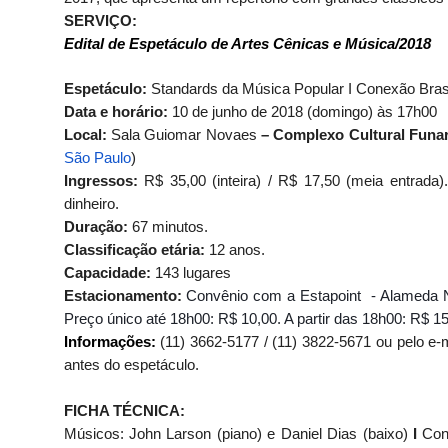
SERVIÇO:
Edital de Espetáculo de Artes Cênicas e Música/2018
Espetáculo:
Standards da Música Popular I Conexão Bra
Data e horário:
10 de junho de 2018 (domingo) às 17h00
Local:
Sala Guiomar Novaes
– Complexo Cultural Funa
São Paulo
)
Ingressos:
R$ 35,00 (inteira) / R$ 17,50 (meia entrad
dinheiro.
Duração:
67 minutos.
Classificação etária:
12 anos.
Capacidade:
143 lugares
Estacionamento:
Convênio com a Estapoint - Alameda 
Preço único até 18h00: R$ 10,00. A partir das 18h00: R$ 15
Informações:
(11) 3662-5177 / (11) 3822-5671 ou pelo e-
antes do espetáculo.
FICHA TÉCNICA:
Músicos: John Larson (piano) e Daniel Dias (baixo)
I
Con