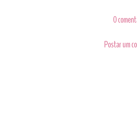
0 comentá
Postar um c