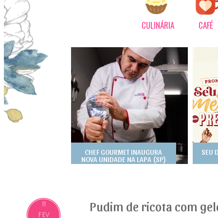
CULINÁRIA
CAFÉ
CHEF GOURMET INAUGURA
SEU 
NOVA UNIDADE NA LAPA (SP)
Pudim de ricota com ge
11
FEV