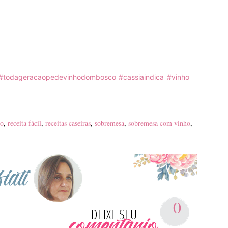
#todageracaopedevinhodombosco
#cassiaindica
#vinho
o
,
receita fácil
,
receitas caseiras
,
sobremesa
,
sobremesa com vinho
,
0