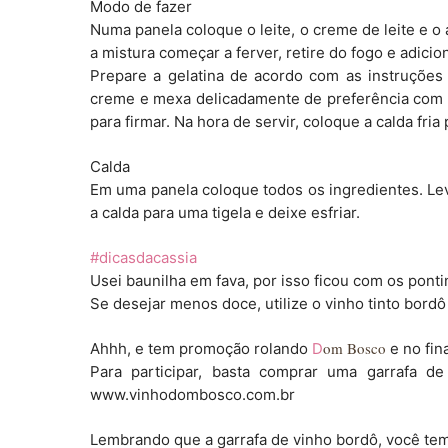
Modo de fazer
Numa panela coloque o leite, o creme de leite e 
a mistura começar a ferver, retire do fogo e adici
Prepare a gelatina de acordo com as instruções
creme e mexa delicadamente de preferência com fu
para firmar. Na hora de servir, coloque a calda fria
Calda
Em uma panela coloque todos os ingredientes. Le
a calda para uma tigela e deixe esfriar.
#dicasdacassia
Usei baunilha em fava, por isso ficou com os pon
Se desejar menos doce, utilize o vinho tinto bordô
om Bosco
Ahhh, e tem promoção rolando
D
e no fin
Para participar, basta comprar uma garrafa 
www.vinhodombosco.com.br
Lembrando que a garrafa de vinho bordô, você te