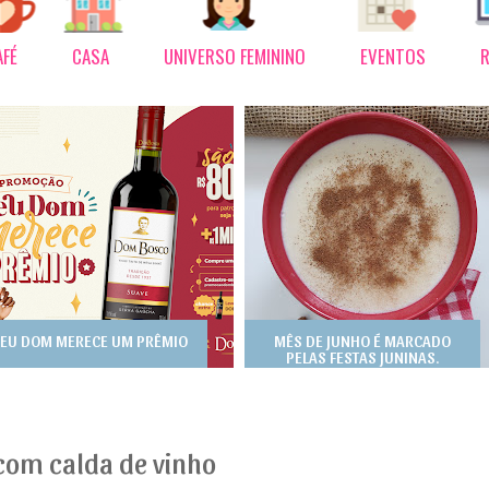
AFÉ
CASA
UNIVERSO FEMININO
EVENTOS
R
EU DOM MERECE UM PRÊMIO
MÊS DE JUNHO É MARCADO
PELAS FESTAS JUNINAS.
com calda de vinho