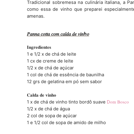
Tradicional sobremesa na culinária italiana, a 
como essa de vinho que preparei especialment
amenas.
𝑃𝑎𝑛𝑛𝑎 𝑐𝑜𝑡𝑡𝑎 𝑐𝑜𝑚 𝑐𝑎𝑙𝑑𝑎 𝑑𝑒 𝑣𝑖𝑛ℎ𝑜
𝐈𝐧𝐠𝐫𝐞𝐝𝐢𝐞𝐧𝐭𝐞𝐬
1 e 1/2 x de chá de leite
1 cx de creme de leite
1/2 x de chá de açúcar
1 col de chá de essência de baunilha
12 grs de gelatina em pó sem sabor
𝐂𝐚𝐥𝐝𝐚 𝐝𝐞 𝐯𝐢𝐧𝐡𝐨
om Bosco
1 x de chá de vinho tinto bordô suave
D
1/2 x de chá de água
2 col de sopa de açúcar
1 e 1/2 col de sopa de amido de milho