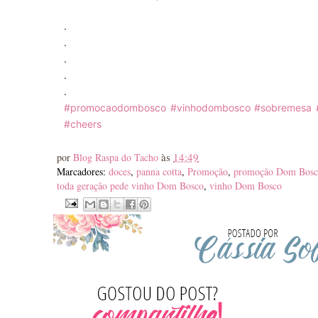
.
.
.
.
.
#promocaodombosco
#vinhodombosco
#sobremesa
#cheers
às
14:49
por
Blog Raspa do Tacho
Marcadores:
doces
,
panna cotta
,
Promoção
,
promoção Dom Bosc
toda geração pede vinho Dom Bosco
,
vinho Dom Bosco