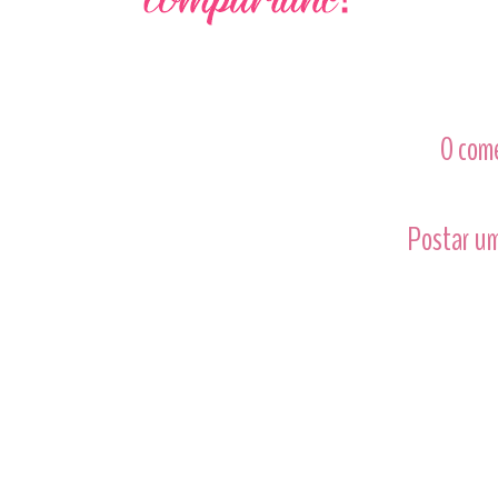
0 com
Postar um