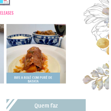
ELEASES
BIFE A ROLÊ COM PURÊ DE
BATATA
Quem faz