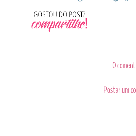
0 comentá
Postar um c