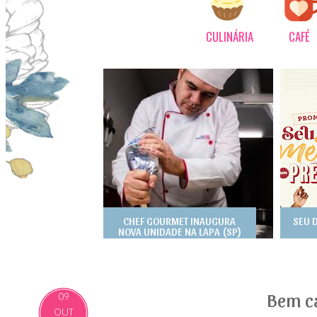
CULINÁRIA
CAFÉ
CHEF GOURMET INAUGURA
SEU 
NOVA UNIDADE NA LAPA (SP)
Bem c
09
OUT