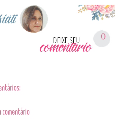
0
entários:
 comentário