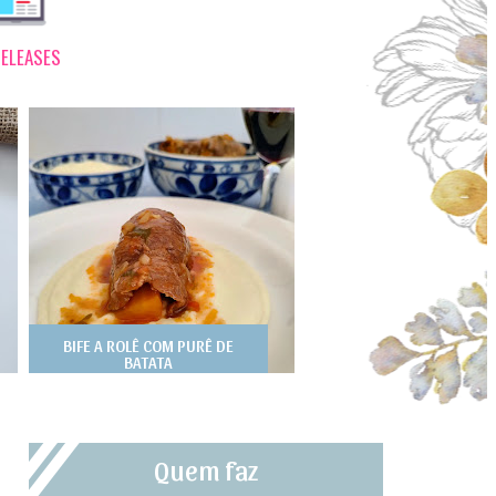
ELEASES
BIFE A ROLÊ COM PURÊ DE
BATATA
Quem faz