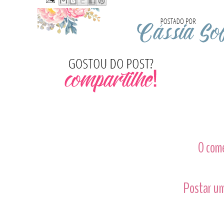
0 com
Postar um