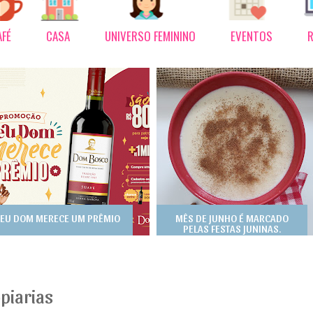
AFÉ
CASA
UNIVERSO FEMININO
EVENTOS
R
EU DOM MERECE UM PRÊMIO
MÊS DE JUNHO É MARCADO
PELAS FESTAS JUNINAS.
piarias