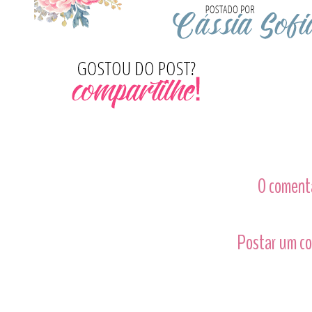
0 comentá
Postar um c