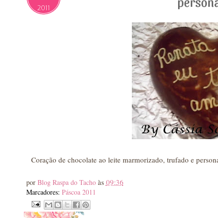
persona
2011
Coração de chocolate ao leite marmorizado, trufado e persona
às
09:36
por
Blog Raspa do Tacho
Marcadores:
Páscoa 2011