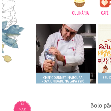
CULINÁRIA
CAFÉ
CHEF GOURMET INAUGURA
SEU 
NOVA UNIDADE NA LAPA (SP)
Bolo pã
10
MAR