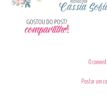
0 comentá
Postar um c