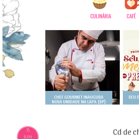
CULINÁRIA
CAFÉ
CHEF GOURMET INAUGURA
SEU 
NOVA UNIDADE NA LAPA (SP)
Cd de c
15
JUN