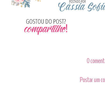
0 comentá
Postar um c