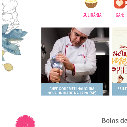
CULINÁRIA
CAFÉ
CHEF GOURMET INAUGURA
SEU 
NOVA UNIDADE NA LAPA (SP)
Bolos d
11
SET