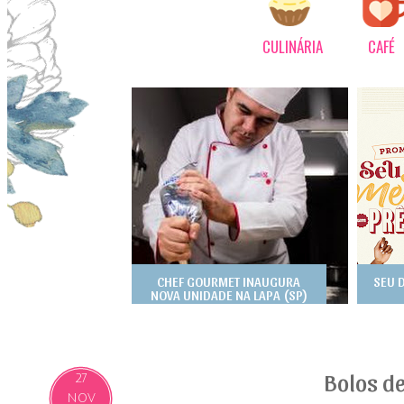
CULINÁRIA
CAFÉ
CHEF GOURMET INAUGURA
SEU 
NOVA UNIDADE NA LAPA (SP)
Bolos d
27
NOV