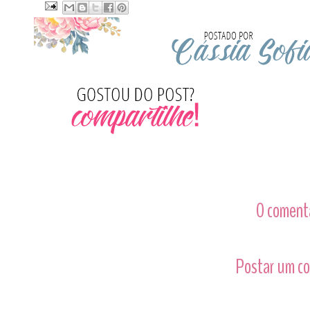
0 comentá
Postar um c