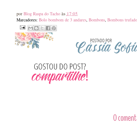
às
17:05
por
Blog Raspa do Tacho
Marcadores:
Bolo bombom de 3 andares
,
Bombons
,
Bombons trufado
0 comentá