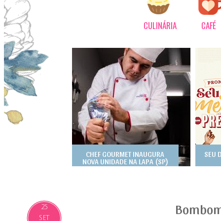
CULINÁRIA
CAFÉ
CHEF GOURMET INAUGURA
SEU 
NOVA UNIDADE NA LAPA (SP)
Bombom
25
SET