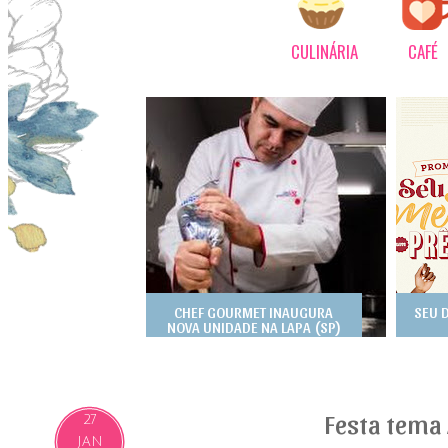
CULINÁRIA
CAFÉ
CHEF GOURMET INAUGURA
SEU 
NOVA UNIDADE NA LAPA (SP)
Festa tema
27
JAN