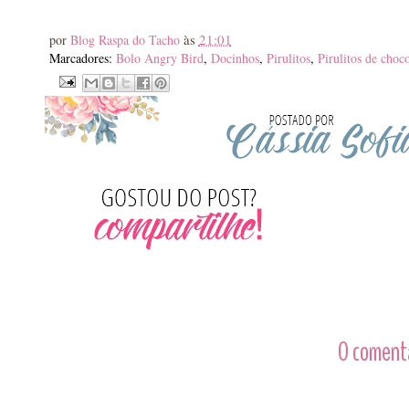
às
21:01
por
Blog Raspa do Tacho
Marcadores:
Bolo Angry Bird
,
Docinhos
,
Pirulitos
,
Pirulitos de choco
0 comentá