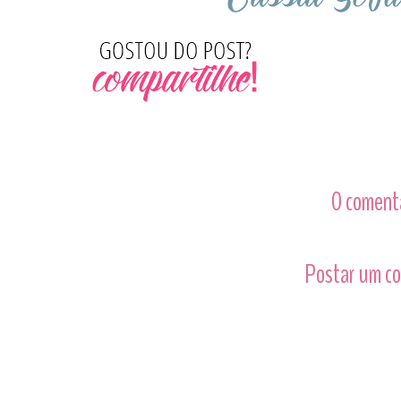
0 comentá
Postar um c