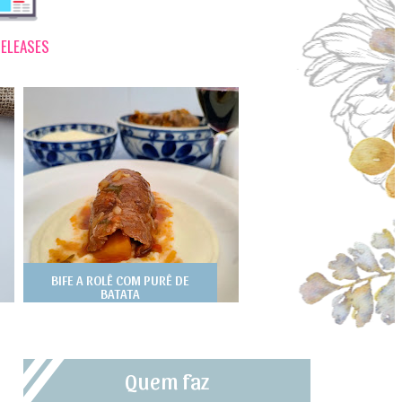
ELEASES
BIFE A ROLÊ COM PURÊ DE
BATATA
Quem faz