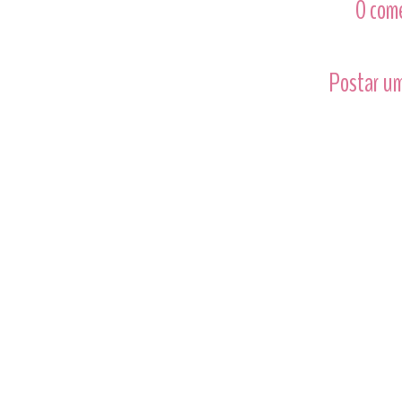
0 com
Postar um