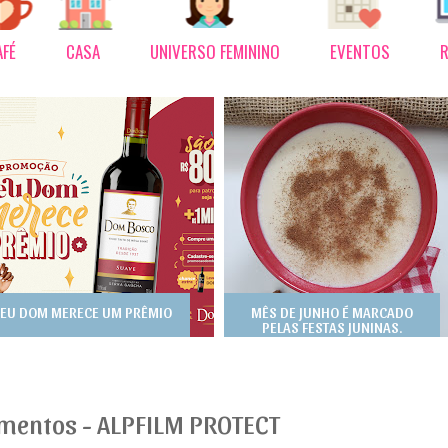
AFÉ
CASA
UNIVERSO FEMININO
EVENTOS
R
EU DOM MERECE UM PRÊMIO
MÊS DE JUNHO É MARCADO
PELAS FESTAS JUNINAS.
imentos - ALPFILM PROTECT