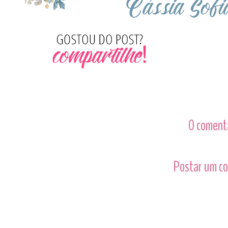
0 comentá
Postar um c