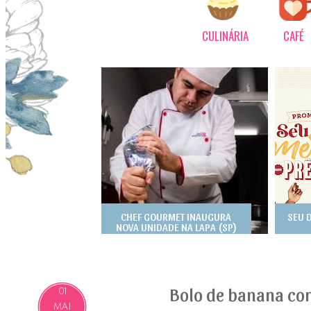
CULINÁRIA
CAFÉ
CHEF GOURMET INAUGURA
SEU 
NOVA UNIDADE NA LAPA (SP)
Bolo de banana co
01
MAI