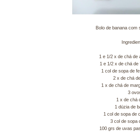
Bolo de banana com s
Ingredien
1 e 1/2 x de chá de
1 e 1/2 x de chá de 
1 col de sopa de f
2 x de chá d
1 x de chá de marg
3 ovo
1 x de chá d
1 dúzia de 
1 col de sopa de 
3 col de sopa 
100 grs de uvas pas