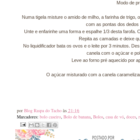
Modo de pr
Numa tigela misture o amido de milho, a farinha de trigo, 
com as pontas dos dedos 
Unte e enfarinhe uma forma e espalhe 1/3 desta farofa. 
Repita as camadas e deixe que
No liquidificador bata os ovos e o leite por 3 minutos. 
canela com o açúcar e pol
Leve ao forno pré aquecido por 
O açúcar misturado com a canela caramelizar
às
21:16
por
Blog Raspa do Tacho
Marcadores:
bolo caseiro
,
Bolo de banana
,
Bolos
,
casa de vó
,
doces
,
r