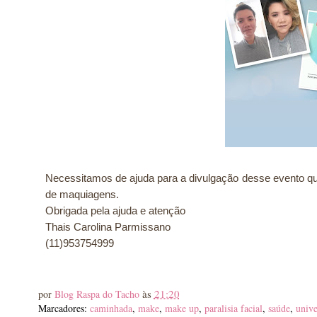
Necessitamos de ajuda para a divulgação desse evento que
de maquiagens.
Obrigada pela ajuda e atenção
Thais Carolina Parmissano
(11)953754999
às
21:20
por
Blog Raspa do Tacho
Marcadores:
caminhada
,
make
,
make up
,
paralisia facial
,
saúde
,
unive