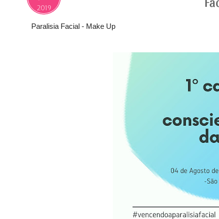
Fa
2019
Paralisia Facial - Make Up