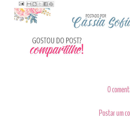
0 comentá
Postar um c