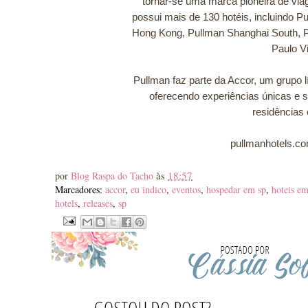
tornar-se uma marca pioneira de via
possui mais de 130 hotéis, incluindo Pu
Hong Kong, Pullman Shanghai South, 
Paulo Vi
Pullman faz parte da Accor, um grupo 
oferecendo experiências únicas e si
residências
pullmanhotels.co
às
18:57
por
Blog Raspa do Tacho
Marcadores:
accor
,
eu indico
,
eventos
,
hospedar em sp
,
hoteis em
hotels
,
releases
,
sp