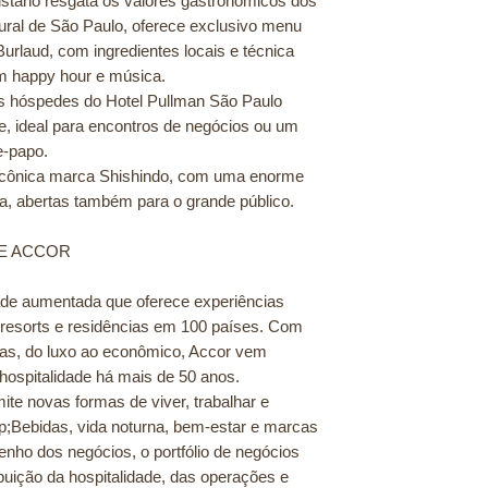
istano resgata os valores gastronômicos dos
tural de São Paulo, oferece exclusivo menu
urlaud, com ingredientes locais e técnica
m happy hour e música.
s hóspedes do Hotel Pullman São Paulo
, ideal para encontros de negócios ou um
e-papo.
 icônica marca Shishindo, com uma enorme
a, abertas também para o grande público.
E ACCOR
dade aumentada que oferece experiências
, resorts e residências em 100 países. Com
cas, do luxo ao econômico, Accor vem
ospitalidade há mais de 50 anos.
e novas formas de viver, trabalhar e
;Bebidas, vida noturna, bem-estar e marcas
nho dos negócios, o portfólio de negócios
ibuição da hospitalidade, das operações e