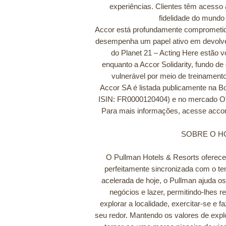
experiências. Clientes têm acesso
fidelidade do mundo
Accor está profundamente comprometida
desempenha um papel ativo em devolve
do Planet 21 – Acting Here estão vo
enquanto a Accor Solidarity, fundo 
vulnerável por meio de treinament
Accor SA é listada publicamente na Bo
ISIN: FR0000120404) e no mercado O
Para mais informações, acesse accor
SOBRE O H
O Pullman Hotels & Resorts oferece 
perfeitamente sincronizada com o te
acelerada de hoje, o Pullman ajuda o
negócios e lazer, permitindo-lhes r
explorar a localidade, exercitar-se e 
seu redor. Mantendo os valores de expl