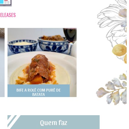
ELEASES
BIFE A ROLÊ COM PURÊ DE
BATATA
Quem faz