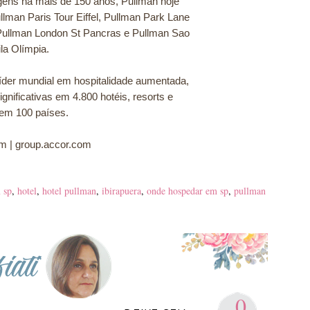
gens há mais de 150 anos, Pullman hoje
llman Paris Tour Eiffel, Pullman Park Lane
Pullman London St Pancras e Pullman Sao
la Olímpia.
líder mundial em hospitalidade aumentada,
gnificativas em 4.800 hotéis, resorts e
 em 100 países.
m | group.accor.com
 sp
,
hotel
,
hotel pullman
,
ibirapuera
,
onde hospedar em sp
,
pullman
0