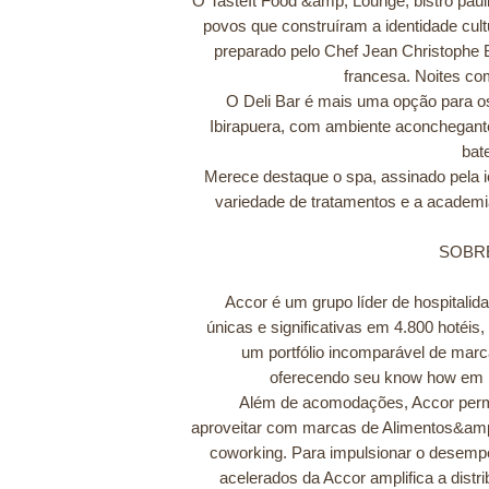
O TasteIt Food &amp; Lounge, bistrô paul
povos que construíram a identidade cul
preparado pelo Chef Jean Christophe B
francesa. Noites co
O Deli Bar é mais uma opção para o
Ibirapuera, com ambiente aconchegante
bat
Merece destaque o spa, assinado pela
variedade de tratamentos e a academi
SOBR
Accor é um grupo líder de hospitali
únicas e significativas em 4.800 hotéis
um portfólio incomparável de mar
oferecendo seu know how em h
Além de acomodações, Accor permit
aproveitar com marcas de Alimentos&amp
coworking. Para impulsionar o desempe
acelerados da Accor amplifica a distr