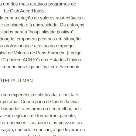
 a um dos mais atrativos programas de
 – Le Club AccorHotels.
 com a criação de valores sustentáveis e
r ao planeta e à comunidade. Os esforços
ltados para a “hospitalidade positiva”,
de doação, empodera pessoas em situação
os profissionais e acesso ao emprego.
lsa de Valores de Paris Euronext (código
TC (Ticker: ACRFY) nos Estados Unidos.
.com ou nos siga no Twitter e Facebook.
OTEL PULLMAN
uma experiência sofisticada, otimista e
mpo atual. Com o pano de fundo da vida
s hóspedes a estarem no seu melhor, nos
ealizar negócios de forma transparente,
fazer conexões - ao bairro e às pessoas ao
oração, conforto e confiança que levaram a