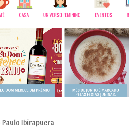
AFÉ
CASA
UNIVERSO FEMININO
EVENTOS
R
EU DOM MERECE UM PRÊMIO
MÊS DE JUNHO É MARCADO
PELAS FESTAS JUNINAS.
 Paulo Ibirapuera