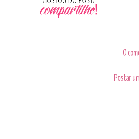
0 com
Postar um