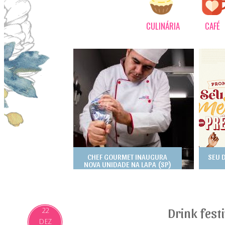
CULINÁRIA
CAFÉ
CHEF GOURMET INAUGURA
SEU 
NOVA UNIDADE NA LAPA (SP)
Drink fest
22
DEZ