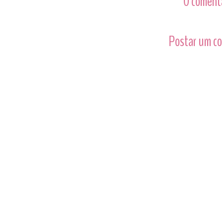
0 comentá
Postar um c