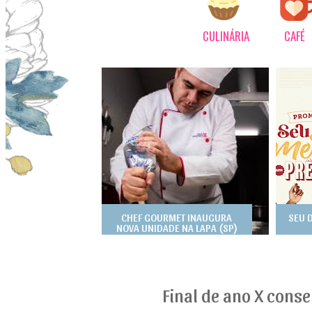
CULINÁRIA
CAFÉ
CHEF GOURMET INAUGURA
SEU 
NOVA UNIDADE NA LAPA (SP)
Final de ano X cons
23
DEZ