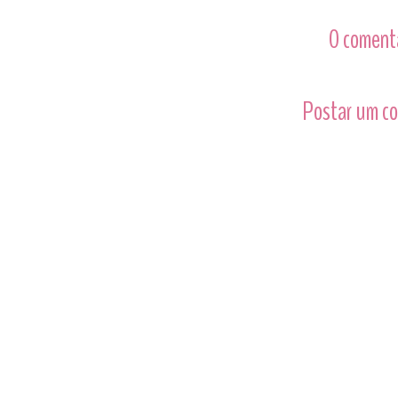
0 comentá
Postar um c