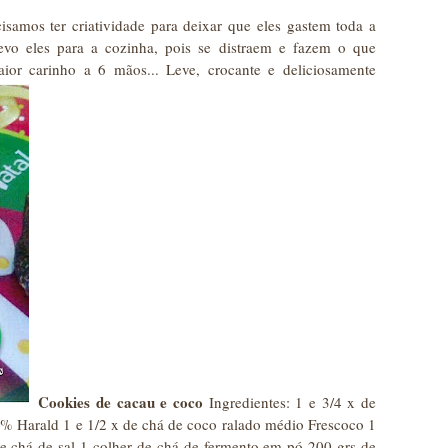
ecisamos ter criatividade para deixar que eles gastem toda a
vo eles para a cozinha, pois se distraem e fazem o que
ior carinho a 6 mãos... Leve, crocante e deliciosamente
Cookies de cacau e coco
Ingredientes: 1 e 3/4 x de
 % Harald 1 e 1/2 x de chá de coco ralado médio Frescoco 1
de chá de sal 1 colher de chá de fermento em pó 200 grs de