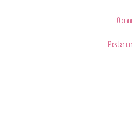
0 com
Postar um