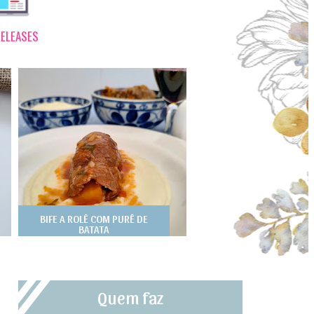
ELEASES
BIFE A ROLÊ COM PURÊ DE
BATATA
Quem faz