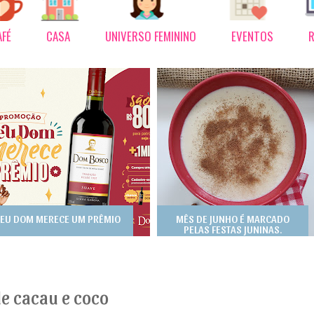
AFÉ
CASA
UNIVERSO FEMININO
EVENTOS
R
EU DOM MERECE UM PRÊMIO
MÊS DE JUNHO É MARCADO
PELAS FESTAS JUNINAS.
e cacau e coco