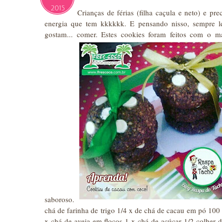
2015
Crianças de férias (filha caçula e neto) e pr
energia que tem kkkkkk. E pensando nisso, sempre le
gostam... comer. Estes cookies foram feitos com o ma
saboroso.
chá de farinha de trigo 1/4 x de chá de cacau em pó 100
x chá de aveia em flocos 1 x chá de açúcar 1/2 colher 