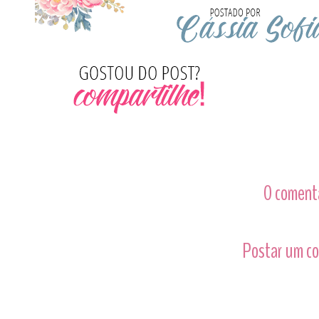
0 comentá
Postar um c