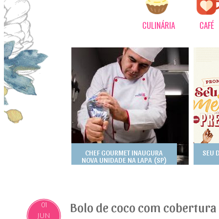
CULINÁRIA
CAFÉ
CHEF GOURMET INAUGURA
SEU 
NOVA UNIDADE NA LAPA (SP)
Bolo de coco com cobertura
01
JUN