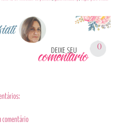
0
entários:
 comentário