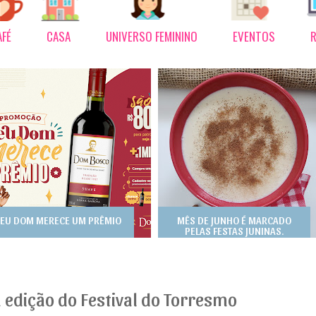
AFÉ
CASA
UNIVERSO FEMININO
EVENTOS
R
EU DOM MERECE UM PRÊMIO
MÊS DE JUNHO É MARCADO
PELAS FESTAS JUNINAS.
 edição do Festival do Torresmo