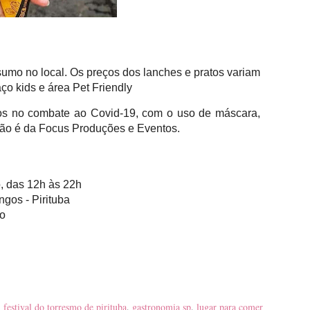
sumo no local. Os preços dos lanches e pratos variam
ço kids e área Pet Friendly
olos no combate ao Covid-19, com o uso de máscara,
ação é da Focus Produções e Eventos.
o, das 12h às 22h
gos - Pirituba
to
,
festival do torresmo de pirituba
,
gastronomia sp
,
lugar para comer