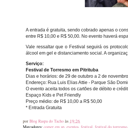
A entrada é gratuita, sendo cobrado apenas o con
entre R$ 10,00 e R$ 50,00. No evento haverá espa
Vale ressaltar que o Festival seguirá os protoc
álcool em gel e distanciamento social. A organiz
Serviço:
Festival de Torresmo em Pitrituba
Dias e horários: de 29 de outubro a 2 de novembr
Endereço: Rua Luis Elias Attie - Parque São Domin
O evento aceita todos os cartões de débito e crédi
Espaço Kids e Pet Friendly
Preço médio: de R$ 10,00 a R$ 50,00
* Entrada Gratuita
às
19:26
por
Blog Raspa do Tacho
Marcadores:
comer em sp
,
eventos
,
festival
,
festival do torresmo