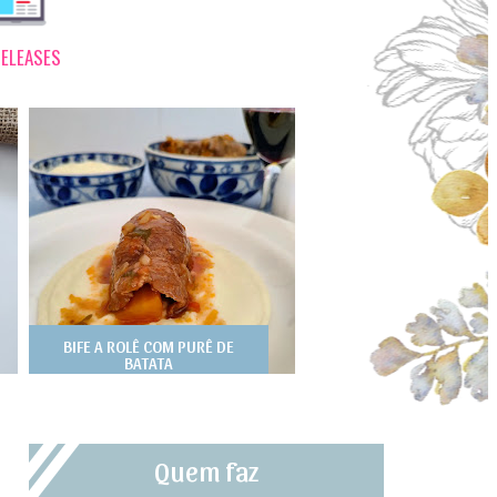
ELEASES
BIFE A ROLÊ COM PURÊ DE
BATATA
Quem faz