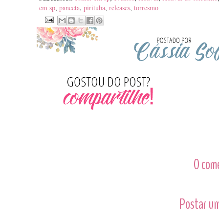
em sp
,
panceta
,
pirituba
,
releases
,
torresmo
0 com
Postar um