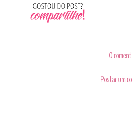
0 comentá
Postar um c