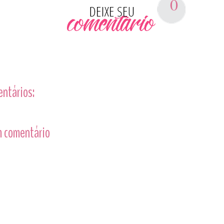
0
entários:
 comentário