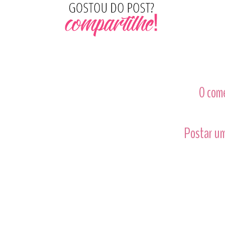
0 com
Postar um