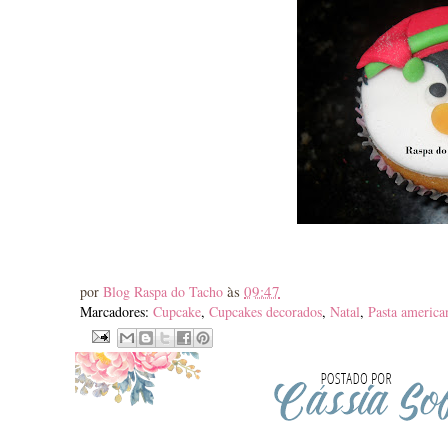
às
09:47
por
Blog Raspa do Tacho
Marcadores:
Cupcake
,
Cupcakes decorados
,
Natal
,
Pasta america