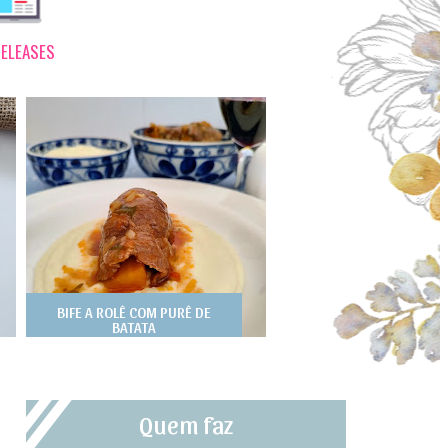
ELEASES
BIFE A ROLÊ COM PURÊ DE
BATATA
Quem faz