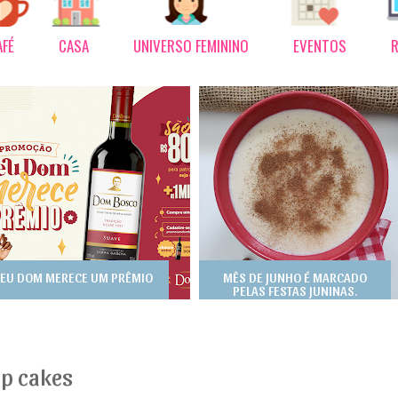
AFÉ
CASA
UNIVERSO FEMININO
EVENTOS
R
EU DOM MERECE UM PRÊMIO
MÊS DE JUNHO É MARCADO
PELAS FESTAS JUNINAS.
p cakes