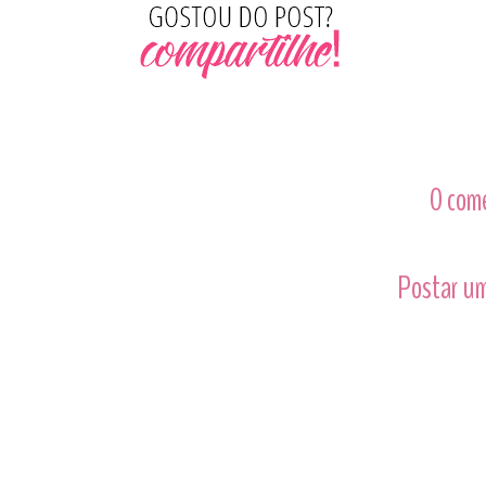
0 com
Postar um