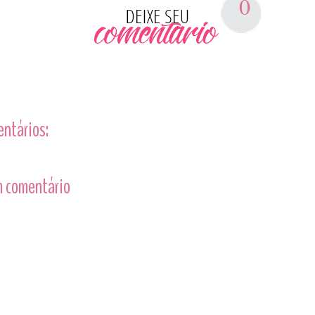
0
entários:
 comentário