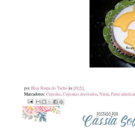
às
09:51
por
Blog Raspa do Tacho
Marcadores:
Cupcake
,
Cupcakes decorados
,
Natal
,
Pasta america