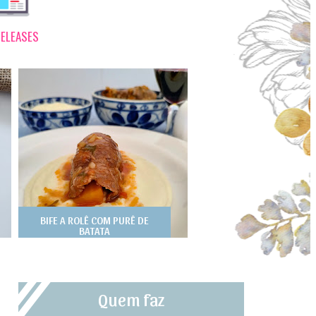
ELEASES
BIFE A ROLÊ COM PURÊ DE
BATATA
Quem faz