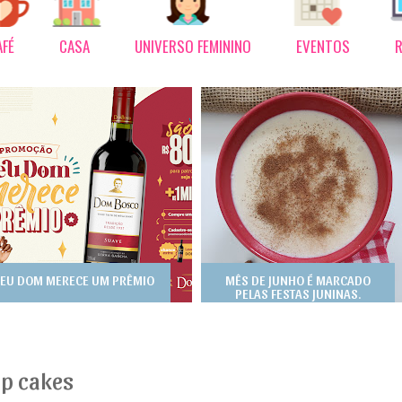
AFÉ
CASA
UNIVERSO FEMININO
EVENTOS
R
EU DOM MERECE UM PRÊMIO
MÊS DE JUNHO É MARCADO
PELAS FESTAS JUNINAS.
p cakes