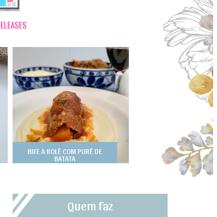
ELEASES
BIFE A ROLÊ COM PURÊ DE
BATATA
Quem faz