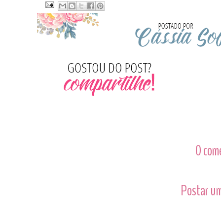
0 com
Postar um