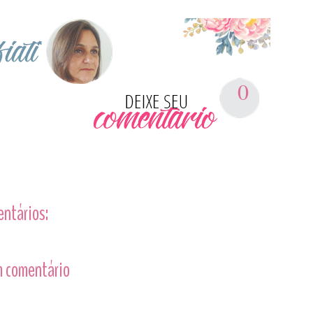
0
entários:
 comentário