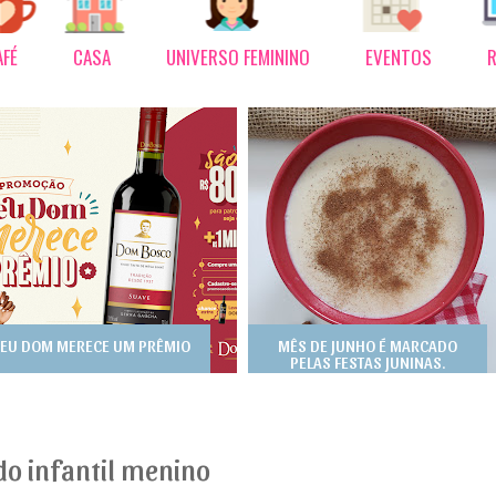
AFÉ
CASA
UNIVERSO FEMININO
EVENTOS
R
EU DOM MERECE UM PRÊMIO
MÊS DE JUNHO É MARCADO
PELAS FESTAS JUNINAS.
o infantil menino