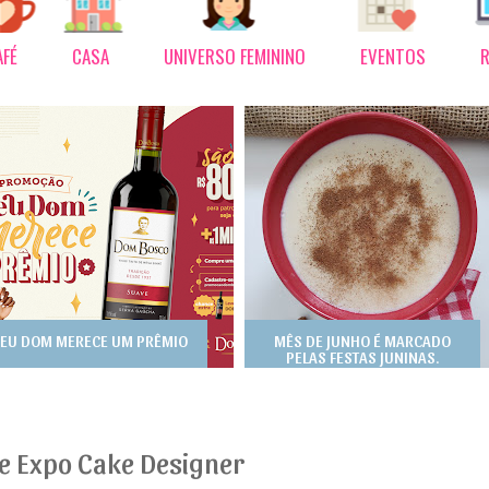
AFÉ
CASA
UNIVERSO FEMININO
EVENTOS
R
EU DOM MERECE UM PRÊMIO
MÊS DE JUNHO É MARCADO
PELAS FESTAS JUNINAS.
e Expo Cake Designer