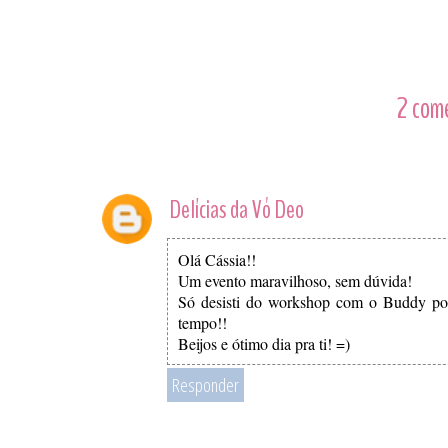
2 com
Delícias da Vó Deo
Olá Cássia!!
Um evento maravilhoso, sem dúvida!
Só desisti do workshop com o Buddy por
tempo!!
Beijos e ótimo dia pra ti! =)
Responder