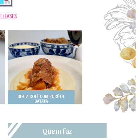
ELEASES
BIFE A ROLÊ COM PURÊ DE
BATATA
Quem faz