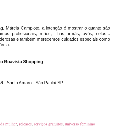
g, Márcia Campioto, a intenção é mostrar o quanto são
s profissionais, mães, filhas, irmãs, avós, netas...
oderosas e também merecemos cuidados especiais como
árcia.
 no Boavista Shopping
9 - Santo Amaro - São Paulo/ SP
 da mulher
,
releases
,
serviços gratuitos
,
universo feminino