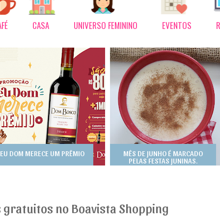
AFÉ
CASA
UNIVERSO FEMININO
EVENTOS
R
EU DOM MERECE UM PRÊMIO
MÊS DE JUNHO É MARCADO
PELAS FESTAS JUNINAS.
gratuitos no Boavista Shopping