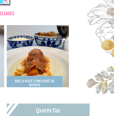
ELEASES
BIFE A ROLÊ COM PURÊ DE
BATATA
Quem faz