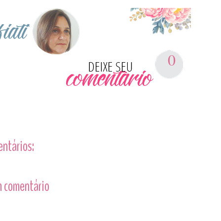
0
entários:
 comentário