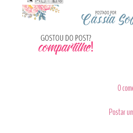
0 com
Postar um