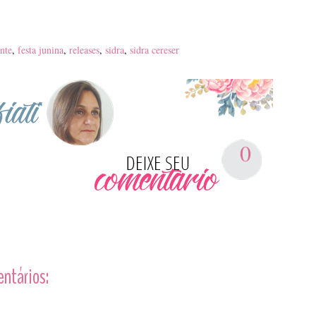
nte
,
festa junina
,
releases
,
sidra
,
sidra cereser
0
entários: