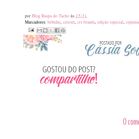
às
15:31
por
Blog Raspa do Tacho
Marcadores:
bebidas
,
cereser
,
crs brands
,
edição especial
,
espuma
0 com