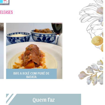
ELEASES
BIFE A ROLÊ COM PURÊ DE
BATATA
Quem faz