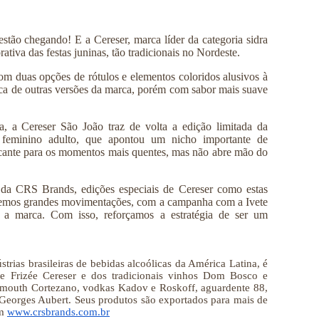
 estão chegando! E a Cereser,
marca líder da categoria sidra
tiva das festas juninas, tão tradicionais no Nordeste.
m duas opções de rótulos e elementos coloridos alusivos à
ica de outras versões da marca, porém com sabor mais suave
a
, a Cereser São João traz de volta a edição limitada da
 feminino adulto, que apontou um nicho importante de
scante para os momentos mais quentes, mas não abre mão do
 da CRS Brands, edições especiais de Cereser como estas
izemos grandes movimentações, com a campanha com a Ivete
 a marca. Com isso, reforçamos a estratégia de ser um
trias brasileiras de bebidas alcoólicas da América Latina, é
e Frizée Cereser e dos tradicionais vinhos Dom Bosco e
rmouth Cortezano, vodkas Kadov e Roskoff, aguardente 88,
Georges Aubert. Seus produtos são exportados para mais de
em
www.crsbrands.com.br