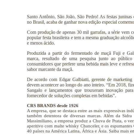
Santo Antônio, São João, São Pedro! As festas juninas
no Brasil, acaba de ganhar nova edição especial comemora
Com produção de apenas 30 mil garrafas, a série vem co
popular festa brasileira e tem a mesma graduação alcoól
e menos ácido.
Produzida a partir do fermentado de maçã Fuji e Gal
marca, resultado de uma pesquisa junto ao público
consumidores que prefere uma bebida mais leve e refre
sabor marcante da maçã
.
De acordo com Edgar Galbiatti, gerente de marketing
devem acontecer ao longo do ano inteiro. “Em 2018, f
Sangalo e lançamentos que trouxeram inovação para
fornecedor de soluções completas em bebidas”.
CRS BRANDS desde 1926
A empresa, que se destaca entre as mais expressivas indús
também detentora de diversas marcas. Além da Sidra 
Massimiliano, a empresa produz a Chuva de Prata, o ve
aperitivo com malte whisky Chanceler, e os espumantes 
40 países na América Latina, África e Ásia. Saiba mais 