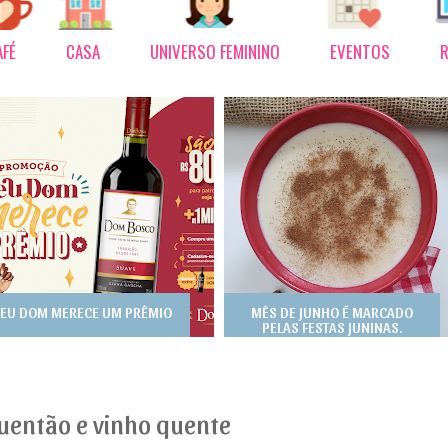
AFÉ
CASA
UNIVERSO FEMININO
EVENTOS
R
EU DOM MERECE UM PRÊMIO
MÊS DE JUNHO É MARCADO
PELAS FESTAS JUNINAS.
uentão e vinho quente