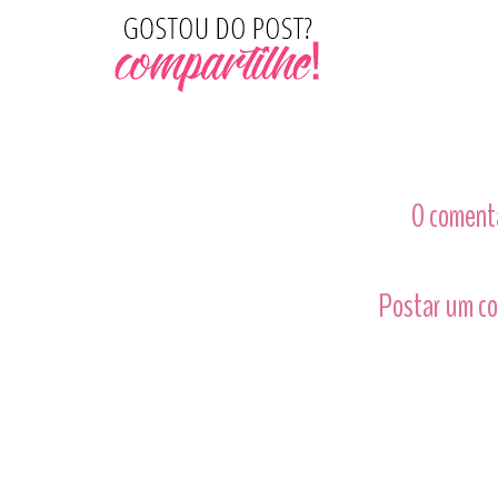
0 comentá
Postar um c