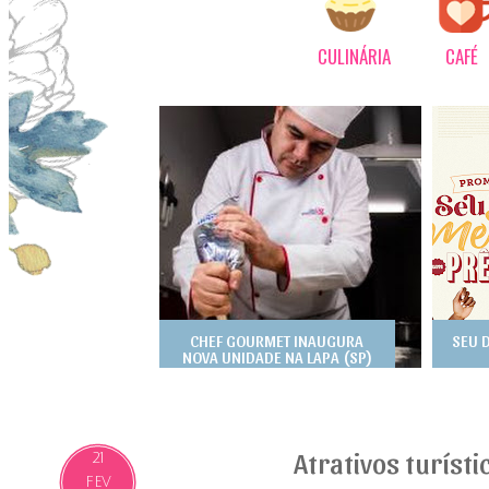
CULINÁRIA
CAFÉ
CHEF GOURMET INAUGURA
SEU 
NOVA UNIDADE NA LAPA (SP)
Atrativos turíst
21
FEV