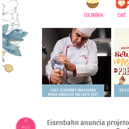
CULINÁRIA
CAFÉ
CHEF GOURMET INAUGURA
SEU 
NOVA UNIDADE NA LAPA (SP)
Eisenbahn anuncia projet
01
AGO