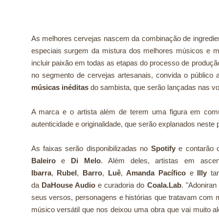
As melhores cervejas nascem da combinação de ingredien
especiais surgem da mistura dos melhores músicos e mu
incluir paixão em todas as etapas do processo de produç
no segmento de cervejas artesanais, convida o público
músicas inéditas
do sambista, que serão lançadas nas vo
A marca e o artista além de terem uma figura em com
autenticidade e originalidade, que serão explanados neste p
As faixas serão disponibilizadas no
Spotify
e contarão 
Baleiro
e
Di Melo
. Além deles, artistas em as
Ibarra
,
Rubel
,
Barro
,
Luê
,
Amanda Pacífico
e
Illy
tam
da
DaHouse Audio
e curadoria do
Coala.Lab
. "Adonira
seus versos, personagens e histórias que tratavam com 
músico versátil que nos deixou uma obra que vai muito al