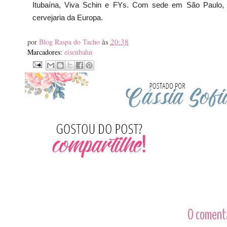
Itubaína, Viva Schin e FYs. Com sede em São Paulo
cervejaria da Europa.
às
20:38
por
Blog Raspa do Tacho
Marcadores:
eisenbahn
0 comentá