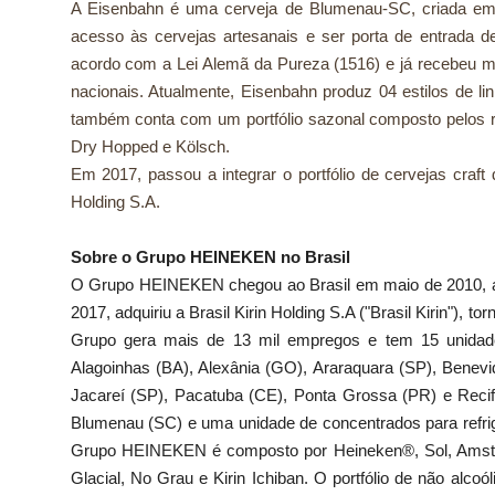
A Eisenbahn é uma cerveja de Blumenau-SC, criada em 
acesso às cervejas artesanais e ser porta de entrada d
acordo com a Lei Alemã da Pureza (1516) e já recebeu m
nacionais. Atualmente, Eisenbahn produz 04 estilos de li
também conta com um portfólio sazonal composto pelos r
Dry Hopped e Kölsch.
Em 2017, passou a integrar o portfólio de cervejas craf
Holding S.A.
Sobre o Grupo HEINEKEN no Brasil
O Grupo HEINEKEN chegou ao Brasil em maio de 2010, a
2017, adquiriu a Brasil Kirin Holding S.A ("Brasil Kirin"), 
Grupo gera mais de 13 mil empregos e tem 15 unidades
Alagoinhas (BA), Alexânia (GO), Araraquara (SP), Benevid
Jacareí (SP), Pacatuba (CE), Ponta Grossa (PR) e Reci
Blumenau (SC) e uma unidade de concentrados para refrig
Grupo HEINEKEN é composto por Heineken®, Sol, Amstel
Glacial, No Grau e Kirin Ichiban. O portfólio de não alcoó