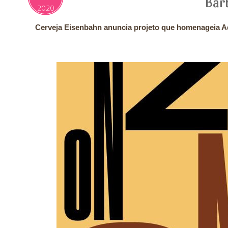
Bar
2020
Cerveja Eisenbahn anuncia projeto que homenageia 