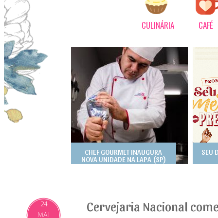
CULINÁRIA
CAFÉ
CHEF GOURMET INAUGURA
SEU 
NOVA UNIDADE NA LAPA (SP)
Cervejaria Nacional com
24
MAI