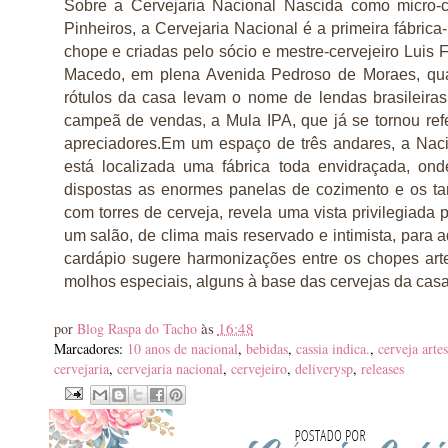
Sobre a Cervejaria Nacional Nascida como micro-
Pinheiros, a Cervejaria Nacional é a primeira fábric
chope e criadas pelo sócio e mestre-cervejeiro Luis
Macedo, em plena Avenida Pedroso de Moraes, qu
rótulos da casa levam o nome de lendas brasileiras
campeã de vendas, a Mula IPA, que já se tornou refe
apreciadores.Em um espaço de três andares, a Nacion
está localizada uma fábrica toda envidraçada, on
dispostas as enormes panelas de cozimento e os ta
com torres de cerveja, revela uma vista privilegiada
um salão, de clima mais reservado e intimista, para 
cardápio sugere harmonizações entre os chopes ar
molhos especiais, alguns à base das cervejas da casa
às
16:48
por
Blog Raspa do Tacho
Marcadores:
10 anos de nacional
,
bebidas
,
cassia indica.
,
cerveja arte
cervejaria
,
cervejaria nacional
,
cervejeiro
,
deliverysp
,
releases