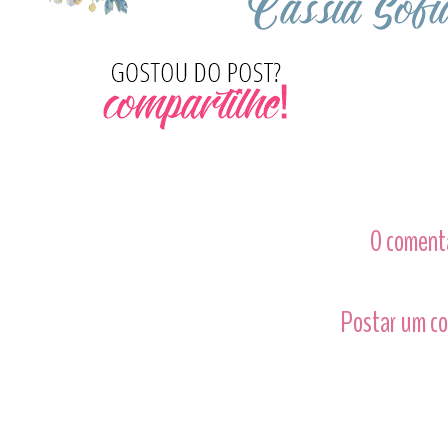
0 comentá
Postar um c