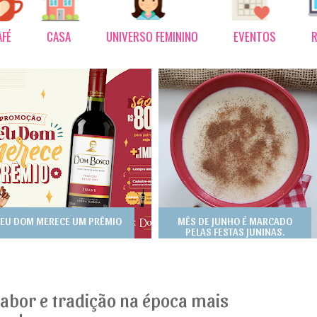
AFÉ
CASA
UNIVERSO FEMININO
EVENTOS
R
EU DOM MERECE UM PRÊMIO
MÊS DE JUNHO É MARCADO
PELAS FESTAS JUNINAS.
abor e tradição na época mais