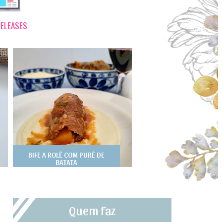
ELEASES
BIFE A ROLÊ COM PURÊ DE
BATATA
Quem faz