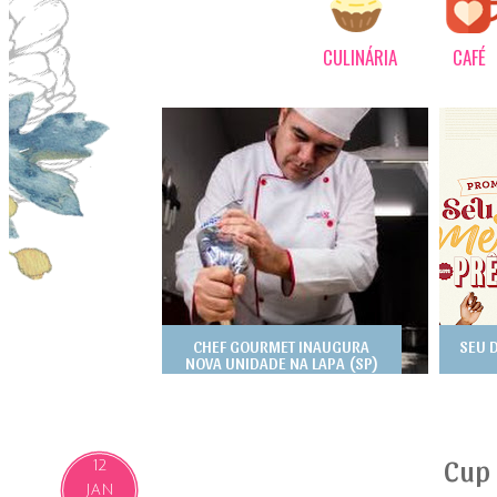
CULINÁRIA
CAFÉ
CHEF GOURMET INAUGURA
SEU 
NOVA UNIDADE NA LAPA (SP)
Cup
12
JAN