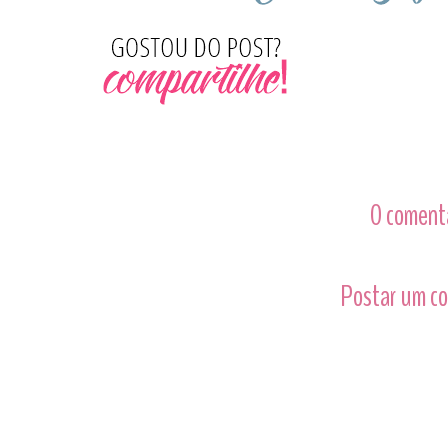
0 comentá
Postar um c