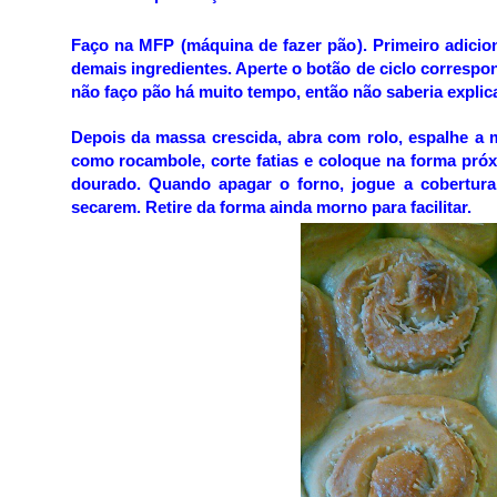
Faço na MFP (máquina de fazer pão). Primeiro adiciona
demais ingredientes. Aperte o botão de ciclo corresp
não faço pão há muito tempo, então não saberia explicar
Depois da massa crescida, abra com rolo, espalhe a m
como rocambole, corte fatias e coloque na forma próx
dourado.
Quando apagar o forno, jogue a cobertura
secarem. Retire da forma ainda morno para facilitar.