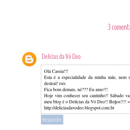
3 comentá
Delícias da Vó Deo
Olá Cassia!!!
Esta é a especialidade da minha mãe, nem m
desleal! rsrs
Fica bom demais, né??? Eu amo!!!
Hoje vim conhecer seu cantinho!! Sábado va
meu blog é o Delícias da Vó Deo!! Beijos!!!! =
http://deliciasdavodeo.blogspot.com.br
Responder