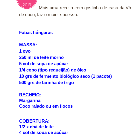
2015
Mais uma receita com gostinho de casa da Vó..
de coco, faz o maior sucesso.
Fatias húngaras
MASSA:
1 ovo
250 ml de leite morno
5 col de sopa de açúcar
1/4 copo (tipo requeijão) de óleo
10 grs de fermento biológico seco (1 pacote)
500 grs de farinha de trigo
RECHEIO:
Margarina
Coco ralado ou em flocos
COBERTURA:
1/2 x chá de leite
4 col de sopa de açúcar