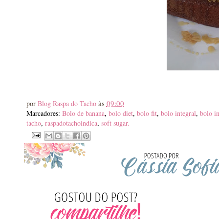
às
09:00
por
Blog Raspa do Tacho
Marcadores:
Bolo de banana
,
bolo diet
,
bolo fit
,
bolo integral
,
bolo i
tacho
,
raspadotachoindica
,
soft sugar.