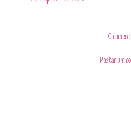
0 comentá
Postar um c