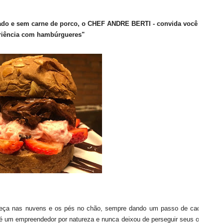
bado e sem carne de porco, o CHEF ANDRE BERTI - convida você a ter a
riência com hambúrgueres"
eça nas nuvens e os pés no chão, sempre dando um passo de cada vez".
 um empreendedor por natureza e nunca deixou de perseguir seus objetivos