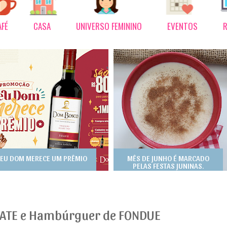
AFÉ
CASA
UNIVERSO FEMININO
EVENTOS
R
EU DOM MERECE UM PRÊMIO
MÊS DE JUNHO É MARCADO
PELAS FESTAS JUNINAS.
ATE e Hambúrguer de FONDUE