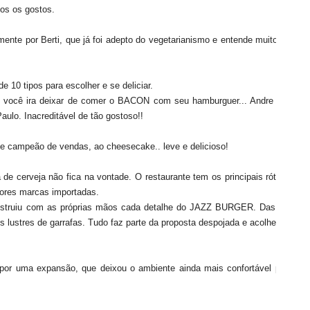
os os gostos.
ente por Berti, que já foi adepto do vegetarianismo e entende muito bem o
 10 tipos para escolher e se deliciar.
cê ira deixar de comer o BACON com seu hamburguer... Andre fez pra
ulo. Inacreditável de tão gostoso!!
campeão de vendas, ao cheesecake.. leve e delicioso!
de cerveja não fica na vontade. O restaurante tem os principais rótulos de
hores marcas importadas.
 construiu com as próprias mãos cada detalhe do JAZZ BURGER. Das mesas
s lustres de garrafas. Tudo faz parte da proposta despojada e acolhedora da
 por uma expansão, que deixou o ambiente ainda mais confortável para os