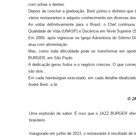
com unhas e dentes.
Depois de concluir a graduação, Berti juntou o dinheiro que 
vários restaurantes e adquiriu conhecimento em diversas área
Ao voltar definitivamente para o Brasil, o Chef continu
Qualidade de Vida (UNASP) e Docência em Nível Superior 
Em 2009, após ingressar na Igreja Adventista do Sétimo D
atua com alimentação.
Mas, como toda dificuldade pode se transformar em oport
BURGER, em São Paulo.
A dedicação gerou frutos e o negócio cresceu. O que começo
são dois.
Em cada hambúrguer executado, em cada detalhe idealizado,
André Berti: a fé.
O J
Uma explosão de sabor. É isso que o JAZZ BURGER oferec
brasileiro.
Inaugurado em junho de 2013, o restaurante é resultado de 