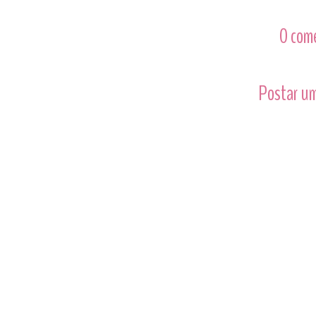
0 com
Postar um