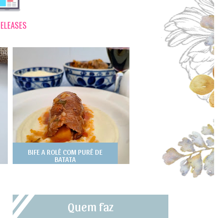
ELEASES
BIFE A ROLÊ COM PURÊ DE
BATATA
Quem faz