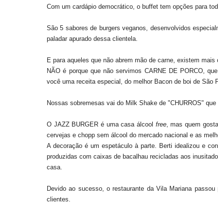
Com um cardápio democrático, o buffet tem opções para tod
São 5 sabores de burgers veganos, desenvolvidos especialm
paladar apurado dessa clientela.
E para aqueles que não abrem mão de carne, existem mais de
NÃO é porque que não servimos CARNE DE PORCO, que vo
você uma receita especial, do melhor Bacon de boi de São Pa
Nossas sobremesas vai do Milk Shake de "CHURROS" que e 
O JAZZ BURGER é uma casa álcool
free
, mas quem gosta 
cervejas e chopp sem álcool do mercado nacional e as mel
A decoração é um espetáculo à parte. Berti idealizou e
produzidas com caixas de bacalhau recicladas aos inusitado
casa.
Devido ao sucesso, o restaurante da Vila Mariana passou
clientes.