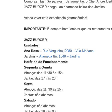
Como as filas não paravam de aumentar, o Chef André Bert
JAZZ BURGER chegou ao charmoso bairro dos Jardins.
Venha viver esta experiência gastronômica!
IMPORTANTE
: É sempre bom lembrar que os restaurantes n
JAZZ BURGER
Unidades:
Ana Rosa –
Rua Vergueiro, 2080 – Vila Mariana
Jardins –
Alameda Itú, 1548 – Jardins
Horários de Funcionamento:
Segunda a Quinta
Almoço: das 11h30 às 15h
Jantar: das 17h às 23h
Sexta
Almoço: das 11h30 às 15h
Jantar: não abrimos
Sábado
Almoço: não abrimos
Jantar: das 19h às 00h