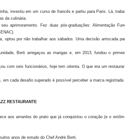
tinha, investiu em um curso de francês e partiu para Paris. Lá, trabalhou em
s da culinária.
ou seu aprimoramento. Fez duas pós-graduações: Alimentação Funcional e
(SENAC).
ia, optou por não trabalhar aos sábados. Uma decisão arriscada para quem
unidade, Berti arregaçou as mangas e, em 2013, fundou o primeiro JAZZ
u com seis funcionários, hoje tem oitenta. O que era um restaurante, hoje
 em cada desafio superado é possível perceber a marca registrada do Chef
AZZ RESTAURANTE
e aos amantes do prato que já conquistou o coração (e o estômago) do
muitos anos de estudo do Chef André Berti.