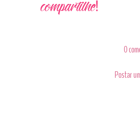
0 com
Postar um