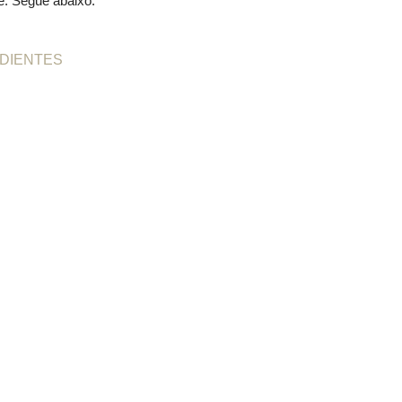
tlé. Segue abaixo.
DIENTES