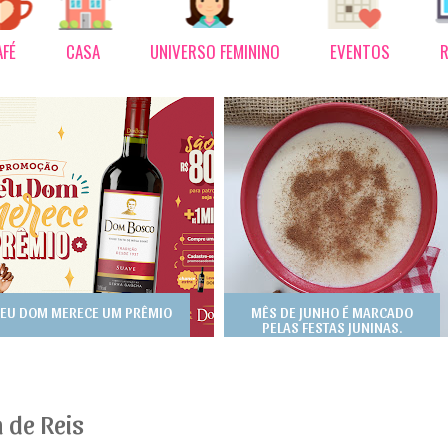
AFÉ
CASA
UNIVERSO FEMININO
EVENTOS
R
EU DOM MERECE UM PRÊMIO
MÊS DE JUNHO É MARCADO
PELAS FESTAS JUNINAS.
a de Reis