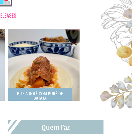
ELEASES
BIFE A ROLÊ COM PURÊ DE
BATATA
Quem faz