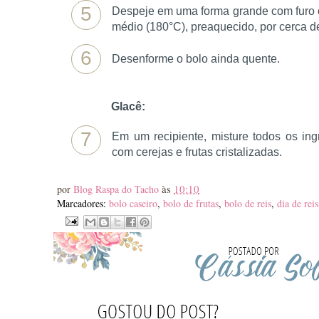
5
Despeje em uma forma grande com furo ce
médio (180°C), preaquecido, por cerca de
6
Desenforme o bolo ainda quente.
Glacê:
7
Em um recipiente, misture todos os ing
com cerejas e frutas cristalizadas.
às
10:10
por
Blog Raspa do Tacho
Marcadores:
bolo caseiro
,
bolo de frutas
,
bolo de reis
,
dia de reis