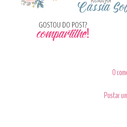
0 com
Postar um