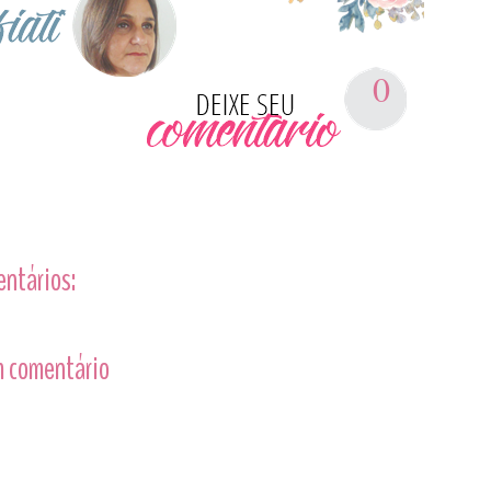
0
entários:
 comentário