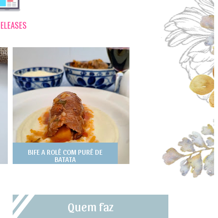
ELEASES
BIFE A ROLÊ COM PURÊ DE
BATATA
Quem faz