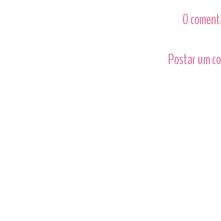
0 comentá
Postar um c